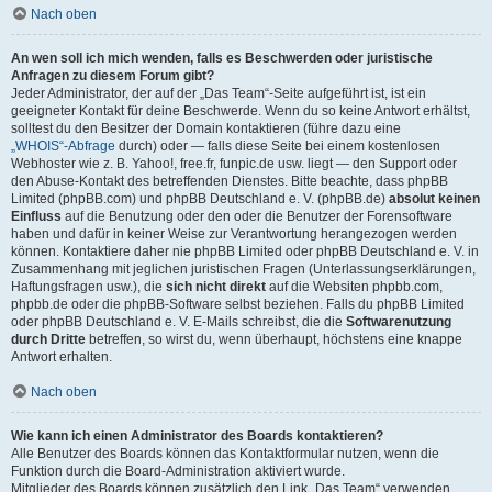
Nach oben
An wen soll ich mich wenden, falls es Beschwerden oder juristische
Anfragen zu diesem Forum gibt?
Jeder Administrator, der auf der „Das Team“-Seite aufgeführt ist, ist ein
geeigneter Kontakt für deine Beschwerde. Wenn du so keine Antwort erhältst,
solltest du den Besitzer der Domain kontaktieren (führe dazu eine
„WHOIS“-Abfrage
durch) oder — falls diese Seite bei einem kostenlosen
Webhoster wie z. B. Yahoo!, free.fr, funpic.de usw. liegt — den Support oder
den Abuse-Kontakt des betreffenden Dienstes. Bitte beachte, dass phpBB
Limited (phpBB.com) und phpBB Deutschland e. V. (phpBB.de)
absolut keinen
Einfluss
auf die Benutzung oder den oder die Benutzer der Forensoftware
haben und dafür in keiner Weise zur Verantwortung herangezogen werden
können. Kontaktiere daher nie phpBB Limited oder phpBB Deutschland e. V. in
Zusammenhang mit jeglichen juristischen Fragen (Unterlassungserklärungen,
Haftungsfragen usw.), die
sich nicht direkt
auf die Websiten phpbb.com,
phpbb.de oder die phpBB-Software selbst beziehen. Falls du phpBB Limited
oder phpBB Deutschland e. V. E-Mails schreibst, die die
Softwarenutzung
durch Dritte
betreffen, so wirst du, wenn überhaupt, höchstens eine knappe
Antwort erhalten.
Nach oben
Wie kann ich einen Administrator des Boards kontaktieren?
Alle Benutzer des Boards können das Kontaktformular nutzen, wenn die
Funktion durch die Board-Administration aktiviert wurde.
Mitglieder des Boards können zusätzlich den Link „Das Team“ verwenden.