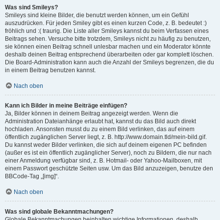
Was sind Smileys?
Smileys sind kleine Bilder, die benutzt werden können, um ein Gefühl
auszudrücken. Für jeden Smiley gibt es einen kurzen Code, z. B. bedeutet :)
fröhlich und :( traurig. Die Liste aller Smileys kannst du beim Verfassen eines
Beitrags sehen. Versuche bitte trotzdem, Smileys nicht zu häufig zu benutzen,
sie können einen Beitrag schnell unlesbar machen und ein Moderator könnte
deshalb deinen Beitrag entsprechend überarbeiten oder gar komplett löschen.
Die Board-Administration kann auch die Anzahl der Smileys begrenzen, die du
in einem Beitrag benutzen kannst.
Nach oben
Kann ich Bilder in meine Beiträge einfügen?
Ja, Bilder können in deinem Beitrag angezeigt werden. Wenn die
Administration Dateianhänge erlaubt hat, kannst du das Bild auch direkt
hochladen. Ansonsten musst du zu einem Bild verlinken, das auf einem
öffentlich zugänglichen Server liegt, z. B. http://www.domain.tld/mein-bild.gif.
Du kannst weder Bilder verlinken, die sich auf deinem eigenen PC befinden
(außer es ist ein öffentlich zugänglicher Server), noch zu Bildern, die nur nach
einer Anmeldung verfügbar sind, z. B. Hotmail- oder Yahoo-Mailboxen, mit
einem Passwort geschützte Seiten usw. Um das Bild anzuzeigen, benutze den
BBCode-Tag „[img]“.
Nach oben
Was sind globale Bekanntmachungen?
Globale Bekanntmachungen beinhalten wichtige Informationen, deshalb