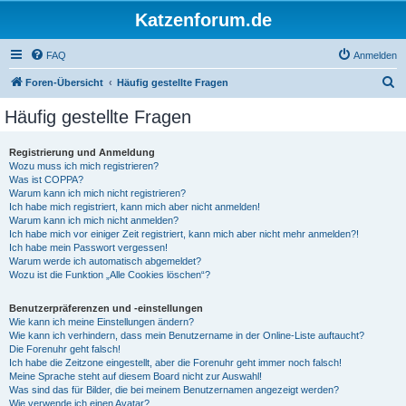
Katzenforum.de
FAQ
Anmelden
S
Foren-Übersicht
Häufig gestellte Fragen
u
Häufig gestellte Fragen
c
h
Registrierung und Anmeldung
Wozu muss ich mich registrieren?
e
Was ist COPPA?
Warum kann ich mich nicht registrieren?
Ich habe mich registriert, kann mich aber nicht anmelden!
Warum kann ich mich nicht anmelden?
Ich habe mich vor einiger Zeit registriert, kann mich aber nicht mehr anmelden?!
Ich habe mein Passwort vergessen!
Warum werde ich automatisch abgemeldet?
Wozu ist die Funktion „Alle Cookies löschen“?
Benutzerpräferenzen und -einstellungen
Wie kann ich meine Einstellungen ändern?
Wie kann ich verhindern, dass mein Benutzername in der Online-Liste auftaucht?
Die Forenuhr geht falsch!
Ich habe die Zeitzone eingestellt, aber die Forenuhr geht immer noch falsch!
Meine Sprache steht auf diesem Board nicht zur Auswahl!
Was sind das für Bilder, die bei meinem Benutzernamen angezeigt werden?
Wie verwende ich einen Avatar?