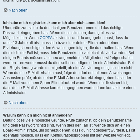
dich an die Board-Administration.
Nach oben
Ich habe mich registriert, kann mich aber nicht anmelden!
Überprüfe zuerst, ob du den richtigen Benutzernamen und das richtige
Passwort eingegeben hast. Wenn diese stimmen, dann gibt es zwei
Möglichkeiten. Wenn
COPPA
aktiviert ist und du angegeben hast, dass du
unter 13 Jahre alt bist, musst du bzw. einer deiner Eltern oder deiner
Erziehungsberechtigten den Anweisungen folgen, die du erhalten hast. Wenn
dies nicht der Fall ist, muss dein Benutzerkonto vielleicht aktiviert werden. Bei
einigen Boards müssen alle neu angemeldeten Mitglieder erst freigeschaltet
werden – entweder musst du dies selbst erledigen oder ein Administrator. Bei
der Registrierung wurde dir mitgeteilt, ob eine Aktivierung nötig ist oder nicht.
Wenn du eine E-Mail erhalten hast, folge den dort enthaltenen Anweisungen.
Ansonsten prüfe, ob du deine E-Mail-Adresse korrekt eingegeben hast oder
die E-Mail von einem Spam-Filter blockiert wurde. Wenn du dir sicher bist,
dass deine E-Mail-Adresse korrekt eingegeben wurde, dann kontaktiere einen
Administrator.
Nach oben
Warum kann ich mich nicht anmelden?
Dafür gibt es viele mögliche Gründe. Prüfe zunächst, ob dein Benutzername
und dein Passwort richtig sind. Wenn dies der Fall ist, wende dich an einen
Board-Administrator, um sicherzugehen, dass du nicht gesperrt wurdest. Es ist
ebenfalls möglich, dass ein Konfigurationsproblem mit der Website vorliegt,