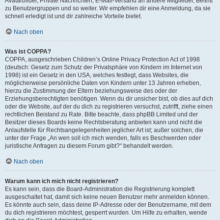
Avatarbilder, Private Nachrichten, E-Mail-Versand an andere Mitglieder, Beitritt
zu Benutzergruppen und so weiter. Wir empfehlen dir eine Anmeldung, da sie
schnell erledigt ist und dir zahlreiche Vorteile bietet.
Nach oben
Was ist COPPA?
COPPA, ausgeschrieben Children’s Online Privacy Protection Act of 1998
(deutsch: Gesetz zum Schutz der Privatsphäre von Kindern im Internet von
1998) ist ein Gesetz in den USA, welches festlegt, dass Websites, die
möglicherweise persönliche Daten von Kindern unter 13 Jahren erheben,
hierzu die Zustimmung der Eltern beziehungsweise des oder der
Erziehungsberechtigten benötigen. Wenn du dir unsicher bist, ob dies auf dich
oder die Website, auf der du dich zu registrieren versuchst, zutrifft, ziehe einen
rechtlichen Beistand zu Rate. Bitte beachte, dass phpBB Limited und der
Besitzer dieses Boards keine Rechtsberatung anbieten kann und nicht die
Anlaufstelle für Rechtsangelegenheiten jeglicher Art ist; außer solchen, die
unter der Frage „An wen soll ich mich wenden, falls es Beschwerden oder
juristische Anfragen zu diesem Forum gibt?“ behandelt werden.
Nach oben
Warum kann ich mich nicht registrieren?
Es kann sein, dass die Board-Administration die Registrierung komplett
ausgeschaltet hat, damit sich keine neuen Benutzer mehr anmelden können.
Es könnte auch sein, dass deine IP-Adresse oder der Benutzername, mit dem
du dich registrieren möchtest, gesperrt wurden. Um Hilfe zu erhalten, wende