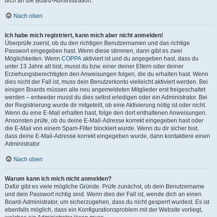
dich an die Board-Administration.
Nach oben
Ich habe mich registriert, kann mich aber nicht anmelden!
Überprüfe zuerst, ob du den richtigen Benutzernamen und das richtige
Passwort eingegeben hast. Wenn diese stimmen, dann gibt es zwei
Möglichkeiten. Wenn
COPPA
aktiviert ist und du angegeben hast, dass du
unter 13 Jahre alt bist, musst du bzw. einer deiner Eltern oder deiner
Erziehungsberechtigten den Anweisungen folgen, die du erhalten hast. Wenn
dies nicht der Fall ist, muss dein Benutzerkonto vielleicht aktiviert werden. Bei
einigen Boards müssen alle neu angemeldeten Mitglieder erst freigeschaltet
werden – entweder musst du dies selbst erledigen oder ein Administrator. Bei
der Registrierung wurde dir mitgeteilt, ob eine Aktivierung nötig ist oder nicht.
Wenn du eine E-Mail erhalten hast, folge den dort enthaltenen Anweisungen.
Ansonsten prüfe, ob du deine E-Mail-Adresse korrekt eingegeben hast oder
die E-Mail von einem Spam-Filter blockiert wurde. Wenn du dir sicher bist,
dass deine E-Mail-Adresse korrekt eingegeben wurde, dann kontaktiere einen
Administrator.
Nach oben
Warum kann ich mich nicht anmelden?
Dafür gibt es viele mögliche Gründe. Prüfe zunächst, ob dein Benutzername
und dein Passwort richtig sind. Wenn dies der Fall ist, wende dich an einen
Board-Administrator, um sicherzugehen, dass du nicht gesperrt wurdest. Es ist
ebenfalls möglich, dass ein Konfigurationsproblem mit der Website vorliegt,