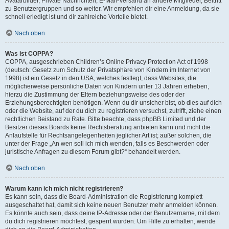
Avatarbilder, Private Nachrichten, E-Mail-Versand an andere Mitglieder, Beitritt
zu Benutzergruppen und so weiter. Wir empfehlen dir eine Anmeldung, da sie
schnell erledigt ist und dir zahlreiche Vorteile bietet.
Nach oben
Was ist COPPA?
COPPA, ausgeschrieben Children’s Online Privacy Protection Act of 1998
(deutsch: Gesetz zum Schutz der Privatsphäre von Kindern im Internet von
1998) ist ein Gesetz in den USA, welches festlegt, dass Websites, die
möglicherweise persönliche Daten von Kindern unter 13 Jahren erheben,
hierzu die Zustimmung der Eltern beziehungsweise des oder der
Erziehungsberechtigten benötigen. Wenn du dir unsicher bist, ob dies auf dich
oder die Website, auf der du dich zu registrieren versuchst, zutrifft, ziehe einen
rechtlichen Beistand zu Rate. Bitte beachte, dass phpBB Limited und der
Besitzer dieses Boards keine Rechtsberatung anbieten kann und nicht die
Anlaufstelle für Rechtsangelegenheiten jeglicher Art ist; außer solchen, die
unter der Frage „An wen soll ich mich wenden, falls es Beschwerden oder
juristische Anfragen zu diesem Forum gibt?“ behandelt werden.
Nach oben
Warum kann ich mich nicht registrieren?
Es kann sein, dass die Board-Administration die Registrierung komplett
ausgeschaltet hat, damit sich keine neuen Benutzer mehr anmelden können.
Es könnte auch sein, dass deine IP-Adresse oder der Benutzername, mit dem
du dich registrieren möchtest, gesperrt wurden. Um Hilfe zu erhalten, wende