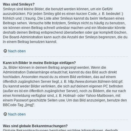
Was sind Smileys?
Smileys sind kleine Bilder, die benutzt werden können, um ein Gefühl
auszudrücken. Für jeden Smiley gibt es einen kurzen Code, z. B. bedeutet :)
fröhlich und :( traurig. Die Liste aller Smileys kannst du beim Verfassen eines
Beitrags sehen. Versuche bitte trotzdem, Smileys nicht zu häufig zu benutzen,
sie können einen Beitrag schnell unlesbar machen und ein Moderator könnte
deshalb deinen Beitrag entsprechend überarbeiten oder gar komplett löschen.
Die Board-Administration kann auch die Anzahl der Smileys begrenzen, die du
in einem Beitrag benutzen kannst.
Nach oben
Kann ich Bilder in meine Beiträge einfügen?
Ja, Bilder können in deinem Beitrag angezeigt werden. Wenn die
Administration Dateianhänge erlaubt hat, kannst du das Bild auch direkt
hochladen. Ansonsten musst du zu einem Bild verlinken, das auf einem
öffentlich zugänglichen Server liegt, z. B. http://www.domain.tld/mein-bild.gif.
Du kannst weder Bilder verlinken, die sich auf deinem eigenen PC befinden
(außer es ist ein öffentlich zugänglicher Server), noch zu Bildern, die nur nach
einer Anmeldung verfügbar sind, z. B. Hotmail- oder Yahoo-Mailboxen, mit
einem Passwort geschützte Seiten usw. Um das Bild anzuzeigen, benutze den
BBCode-Tag „[img]“.
Nach oben
Was sind globale Bekanntmachungen?
Globale Bekanntmachungen beinhalten wichtige Informationen, deshalb