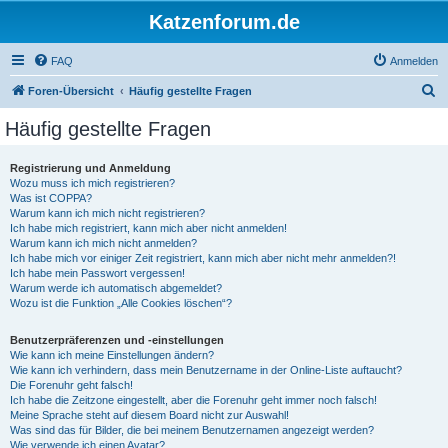
Katzenforum.de
FAQ
Anmelden
S
Foren-Übersicht
Häufig gestellte Fragen
u
Häufig gestellte Fragen
c
h
Registrierung und Anmeldung
Wozu muss ich mich registrieren?
e
Was ist COPPA?
Warum kann ich mich nicht registrieren?
Ich habe mich registriert, kann mich aber nicht anmelden!
Warum kann ich mich nicht anmelden?
Ich habe mich vor einiger Zeit registriert, kann mich aber nicht mehr anmelden?!
Ich habe mein Passwort vergessen!
Warum werde ich automatisch abgemeldet?
Wozu ist die Funktion „Alle Cookies löschen“?
Benutzerpräferenzen und -einstellungen
Wie kann ich meine Einstellungen ändern?
Wie kann ich verhindern, dass mein Benutzername in der Online-Liste auftaucht?
Die Forenuhr geht falsch!
Ich habe die Zeitzone eingestellt, aber die Forenuhr geht immer noch falsch!
Meine Sprache steht auf diesem Board nicht zur Auswahl!
Was sind das für Bilder, die bei meinem Benutzernamen angezeigt werden?
Wie verwende ich einen Avatar?