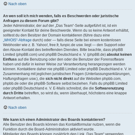
Nach oben
An wen soll ich mich wenden, falls es Beschwerden oder juristische
Anfragen zu diesem Forum gibt?
Jeder Administrator, der auf der „Das Team“-Seite aufgeführt ist, ist ein
geeigneter Kontakt für deine Beschwerde. Wenn du so keine Antwort erhältst,
solltest du den Besitzer der Domain kontaktieren (führe dazu eine
„WHOIS“-Abfrage
durch) oder — falls diese Seite bei einem kostenlosen
Webhoster wie z. B. Yahoo!, free.fr, funpic.de usw. liegt — den Support oder
den Abuse-Kontakt des betreffenden Dienstes. Bitte beachte, dass phpBB
Limited (phpBB.com) und phpBB Deutschland e. V. (phpBB.de)
absolut keinen
Einfluss
auf die Benutzung oder den oder die Benutzer der Forensoftware
haben und dafür in keiner Weise zur Verantwortung herangezogen werden
können. Kontaktiere daher nie phpBB Limited oder phpBB Deutschland e. V. in
Zusammenhang mit jeglichen juristischen Fragen (Unterlassungserklärungen,
Haftungsfragen usw.), die
sich nicht direkt
auf die Websiten phpbb.com,
phpbb.de oder die phpBB-Software selbst beziehen. Falls du phpBB Limited
oder phpBB Deutschland e. V. E-Mails schreibst, die die
Softwarenutzung
durch Dritte
betreffen, so wirst du, wenn überhaupt, höchstens eine knappe
Antwort erhalten.
Nach oben
Wie kann ich einen Administrator des Boards kontaktieren?
Alle Benutzer des Boards können das Kontaktformular nutzen, wenn die
Funktion durch die Board-Administration aktiviert wurde.
Mitglieder des Boards können zusätzlich den Link „Das Team“ verwenden.