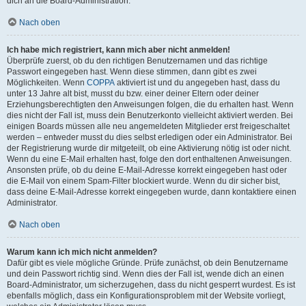
dich an die Board-Administration.
Nach oben
Ich habe mich registriert, kann mich aber nicht anmelden!
Überprüfe zuerst, ob du den richtigen Benutzernamen und das richtige
Passwort eingegeben hast. Wenn diese stimmen, dann gibt es zwei
Möglichkeiten. Wenn
COPPA
aktiviert ist und du angegeben hast, dass du
unter 13 Jahre alt bist, musst du bzw. einer deiner Eltern oder deiner
Erziehungsberechtigten den Anweisungen folgen, die du erhalten hast. Wenn
dies nicht der Fall ist, muss dein Benutzerkonto vielleicht aktiviert werden. Bei
einigen Boards müssen alle neu angemeldeten Mitglieder erst freigeschaltet
werden – entweder musst du dies selbst erledigen oder ein Administrator. Bei
der Registrierung wurde dir mitgeteilt, ob eine Aktivierung nötig ist oder nicht.
Wenn du eine E-Mail erhalten hast, folge den dort enthaltenen Anweisungen.
Ansonsten prüfe, ob du deine E-Mail-Adresse korrekt eingegeben hast oder
die E-Mail von einem Spam-Filter blockiert wurde. Wenn du dir sicher bist,
dass deine E-Mail-Adresse korrekt eingegeben wurde, dann kontaktiere einen
Administrator.
Nach oben
Warum kann ich mich nicht anmelden?
Dafür gibt es viele mögliche Gründe. Prüfe zunächst, ob dein Benutzername
und dein Passwort richtig sind. Wenn dies der Fall ist, wende dich an einen
Board-Administrator, um sicherzugehen, dass du nicht gesperrt wurdest. Es ist
ebenfalls möglich, dass ein Konfigurationsproblem mit der Website vorliegt,