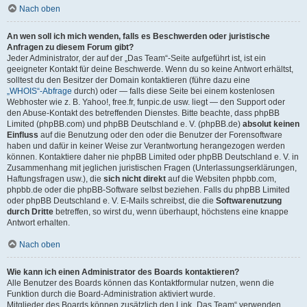
Nach oben
An wen soll ich mich wenden, falls es Beschwerden oder juristische
Anfragen zu diesem Forum gibt?
Jeder Administrator, der auf der „Das Team“-Seite aufgeführt ist, ist ein
geeigneter Kontakt für deine Beschwerde. Wenn du so keine Antwort erhältst,
solltest du den Besitzer der Domain kontaktieren (führe dazu eine
„WHOIS“-Abfrage
durch) oder — falls diese Seite bei einem kostenlosen
Webhoster wie z. B. Yahoo!, free.fr, funpic.de usw. liegt — den Support oder
den Abuse-Kontakt des betreffenden Dienstes. Bitte beachte, dass phpBB
Limited (phpBB.com) und phpBB Deutschland e. V. (phpBB.de)
absolut keinen
Einfluss
auf die Benutzung oder den oder die Benutzer der Forensoftware
haben und dafür in keiner Weise zur Verantwortung herangezogen werden
können. Kontaktiere daher nie phpBB Limited oder phpBB Deutschland e. V. in
Zusammenhang mit jeglichen juristischen Fragen (Unterlassungserklärungen,
Haftungsfragen usw.), die
sich nicht direkt
auf die Websiten phpbb.com,
phpbb.de oder die phpBB-Software selbst beziehen. Falls du phpBB Limited
oder phpBB Deutschland e. V. E-Mails schreibst, die die
Softwarenutzung
durch Dritte
betreffen, so wirst du, wenn überhaupt, höchstens eine knappe
Antwort erhalten.
Nach oben
Wie kann ich einen Administrator des Boards kontaktieren?
Alle Benutzer des Boards können das Kontaktformular nutzen, wenn die
Funktion durch die Board-Administration aktiviert wurde.
Mitglieder des Boards können zusätzlich den Link „Das Team“ verwenden.