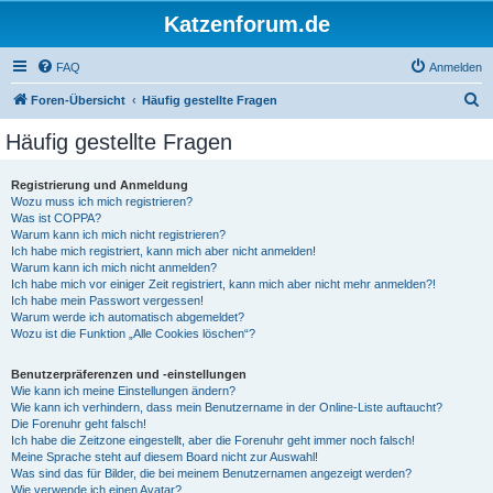
Katzenforum.de
FAQ
Anmelden
S
Foren-Übersicht
Häufig gestellte Fragen
u
Häufig gestellte Fragen
c
h
Registrierung und Anmeldung
Wozu muss ich mich registrieren?
e
Was ist COPPA?
Warum kann ich mich nicht registrieren?
Ich habe mich registriert, kann mich aber nicht anmelden!
Warum kann ich mich nicht anmelden?
Ich habe mich vor einiger Zeit registriert, kann mich aber nicht mehr anmelden?!
Ich habe mein Passwort vergessen!
Warum werde ich automatisch abgemeldet?
Wozu ist die Funktion „Alle Cookies löschen“?
Benutzerpräferenzen und -einstellungen
Wie kann ich meine Einstellungen ändern?
Wie kann ich verhindern, dass mein Benutzername in der Online-Liste auftaucht?
Die Forenuhr geht falsch!
Ich habe die Zeitzone eingestellt, aber die Forenuhr geht immer noch falsch!
Meine Sprache steht auf diesem Board nicht zur Auswahl!
Was sind das für Bilder, die bei meinem Benutzernamen angezeigt werden?
Wie verwende ich einen Avatar?