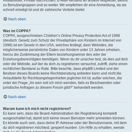
Avatarbilder, Private Nachrichten, E-Mail-Versand an andere Mitglieder, Beitritt
zu Benutzergruppen und so weiter. Wir empfehlen dir eine Anmeldung, da sie
schnell erledigt ist und dir zahlreiche Vorteile bietet.
Nach oben
Was ist COPPA?
COPPA, ausgeschrieben Children’s Online Privacy Protection Act of 1998
(deutsch: Gesetz zum Schutz der Privatsphäre von Kindern im Internet von
1998) ist ein Gesetz in den USA, welches festlegt, dass Websites, die
möglicherweise persönliche Daten von Kindern unter 13 Jahren erheben,
hierzu die Zustimmung der Eltern beziehungsweise des oder der
Erziehungsberechtigten benötigen. Wenn du dir unsicher bist, ob dies auf dich
oder die Website, auf der du dich zu registrieren versuchst, zutrifft, ziehe einen
rechtlichen Beistand zu Rate. Bitte beachte, dass phpBB Limited und der
Besitzer dieses Boards keine Rechtsberatung anbieten kann und nicht die
Anlaufstelle für Rechtsangelegenheiten jeglicher Art ist; außer solchen, die
unter der Frage „An wen soll ich mich wenden, falls es Beschwerden oder
juristische Anfragen zu diesem Forum gibt?“ behandelt werden.
Nach oben
Warum kann ich mich nicht registrieren?
Es kann sein, dass die Board-Administration die Registrierung komplett
ausgeschaltet hat, damit sich keine neuen Benutzer mehr anmelden können.
Es könnte auch sein, dass deine IP-Adresse oder der Benutzername, mit dem
du dich registrieren möchtest, gesperrt wurden. Um Hilfe zu erhalten, wende