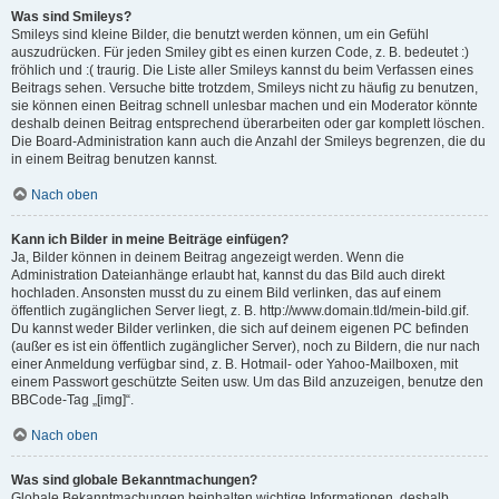
Was sind Smileys?
Smileys sind kleine Bilder, die benutzt werden können, um ein Gefühl
auszudrücken. Für jeden Smiley gibt es einen kurzen Code, z. B. bedeutet :)
fröhlich und :( traurig. Die Liste aller Smileys kannst du beim Verfassen eines
Beitrags sehen. Versuche bitte trotzdem, Smileys nicht zu häufig zu benutzen,
sie können einen Beitrag schnell unlesbar machen und ein Moderator könnte
deshalb deinen Beitrag entsprechend überarbeiten oder gar komplett löschen.
Die Board-Administration kann auch die Anzahl der Smileys begrenzen, die du
in einem Beitrag benutzen kannst.
Nach oben
Kann ich Bilder in meine Beiträge einfügen?
Ja, Bilder können in deinem Beitrag angezeigt werden. Wenn die
Administration Dateianhänge erlaubt hat, kannst du das Bild auch direkt
hochladen. Ansonsten musst du zu einem Bild verlinken, das auf einem
öffentlich zugänglichen Server liegt, z. B. http://www.domain.tld/mein-bild.gif.
Du kannst weder Bilder verlinken, die sich auf deinem eigenen PC befinden
(außer es ist ein öffentlich zugänglicher Server), noch zu Bildern, die nur nach
einer Anmeldung verfügbar sind, z. B. Hotmail- oder Yahoo-Mailboxen, mit
einem Passwort geschützte Seiten usw. Um das Bild anzuzeigen, benutze den
BBCode-Tag „[img]“.
Nach oben
Was sind globale Bekanntmachungen?
Globale Bekanntmachungen beinhalten wichtige Informationen, deshalb