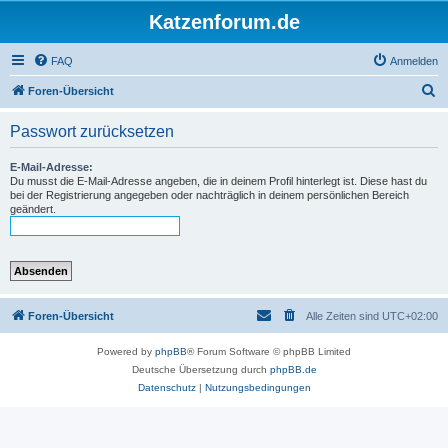
Katzenforum.de
FAQ
Anmelden
S
Foren-Übersicht
u
Passwort zurücksetzen
c
h
E-Mail-Adresse:
Du musst die E-Mail-Adresse angeben, die in deinem Profil hinterlegt ist. Diese hast du
e
bei der Registrierung angegeben oder nachträglich in deinem persönlichen Bereich
geändert.
Foren-Übersicht
Alle Zeiten sind
UTC+02:00
Powered by
phpBB
® Forum Software © phpBB Limited
Deutsche Übersetzung durch
phpBB.de
Datenschutz
|
Nutzungsbedingungen