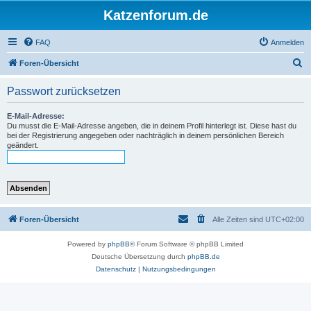
Katzenforum.de
FAQ
Anmelden
S
Foren-Übersicht
u
Passwort zurücksetzen
c
h
E-Mail-Adresse:
Du musst die E-Mail-Adresse angeben, die in deinem Profil hinterlegt ist. Diese hast du
e
bei der Registrierung angegeben oder nachträglich in deinem persönlichen Bereich
geändert.
Foren-Übersicht
Alle Zeiten sind
UTC+02:00
Powered by
phpBB
® Forum Software © phpBB Limited
Deutsche Übersetzung durch
phpBB.de
Datenschutz
|
Nutzungsbedingungen