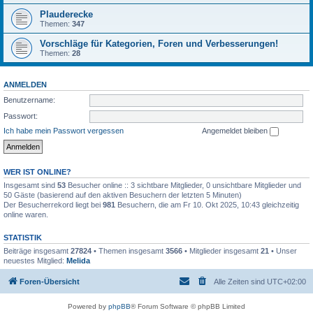
Plauderecke
Themen:
347
Vorschläge für Kategorien, Foren und Verbesserungen!
Themen:
28
ANMELDEN
Benutzername:
Passwort:
Ich habe mein Passwort vergessen
Angemeldet bleiben
WER IST ONLINE?
Insgesamt sind
53
Besucher online :: 3 sichtbare Mitglieder, 0 unsichtbare Mitglieder und
50 Gäste (basierend auf den aktiven Besuchern der letzten 5 Minuten)
Der Besucherrekord liegt bei
981
Besuchern, die am Fr 10. Okt 2025, 10:43 gleichzeitig
online waren.
STATISTIK
Beiträge insgesamt
27824
• Themen insgesamt
3566
• Mitglieder insgesamt
21
• Unser
neuestes Mitglied:
Melida
Foren-Übersicht
Alle Zeiten sind
UTC+02:00
Powered by
phpBB
® Forum Software © phpBB Limited