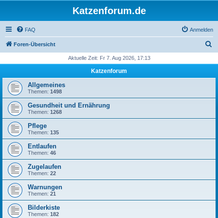
Katzenforum.de
FAQ
Anmelden
S
Foren-Übersicht
u
Aktuelle Zeit: Fr 7. Aug 2026, 17:13
c
Katzenforum
h
Allgemeines
e
Themen:
1498
Gesundheit und Ernährung
Themen:
1268
Pflege
Themen:
135
Entlaufen
Themen:
46
Zugelaufen
Themen:
22
Warnungen
Themen:
21
Bilderkiste
Themen:
182