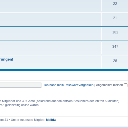
T
22
e
e
h
m
n
T
21
e
e
h
m
n
T
182
e
e
h
m
n
T
347
e
e
h
m
n
erungen!
T
28
e
e
h
m
n
e
e
m
n
Ich habe mein Passwort vergessen
|
Angemeldet bleiben
e
n
re Mitglieder und 30 Gäste (basierend auf den aktiven Besuchern der letzten 5 Minuten)
43 gleichzeitig online waren.
samt
21
• Unser neuestes Mitglied:
Melida