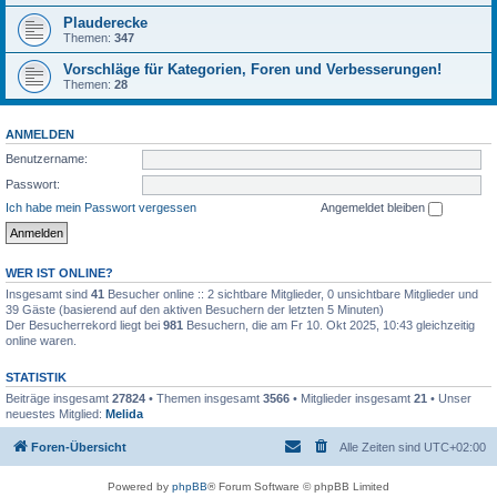
Plauderecke
Themen:
347
Vorschläge für Kategorien, Foren und Verbesserungen!
Themen:
28
ANMELDEN
Benutzername:
Passwort:
Ich habe mein Passwort vergessen
Angemeldet bleiben
WER IST ONLINE?
Insgesamt sind
41
Besucher online :: 2 sichtbare Mitglieder, 0 unsichtbare Mitglieder und
39 Gäste (basierend auf den aktiven Besuchern der letzten 5 Minuten)
Der Besucherrekord liegt bei
981
Besuchern, die am Fr 10. Okt 2025, 10:43 gleichzeitig
online waren.
STATISTIK
Beiträge insgesamt
27824
• Themen insgesamt
3566
• Mitglieder insgesamt
21
• Unser
neuestes Mitglied:
Melida
Foren-Übersicht
Alle Zeiten sind
UTC+02:00
Powered by
phpBB
® Forum Software © phpBB Limited