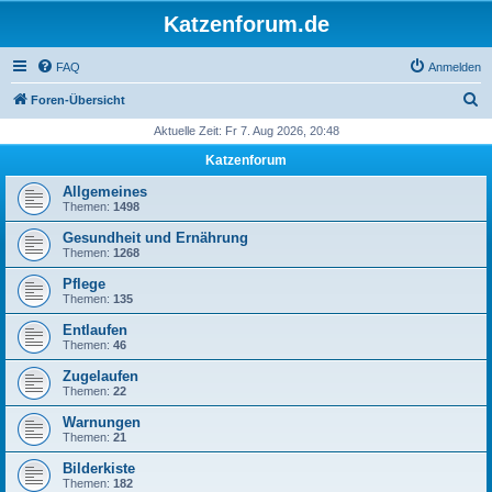
Katzenforum.de
FAQ
Anmelden
S
Foren-Übersicht
u
Aktuelle Zeit: Fr 7. Aug 2026, 20:48
c
Katzenforum
h
Allgemeines
e
Themen:
1498
Gesundheit und Ernährung
Themen:
1268
Pflege
Themen:
135
Entlaufen
Themen:
46
Zugelaufen
Themen:
22
Warnungen
Themen:
21
Bilderkiste
Themen:
182