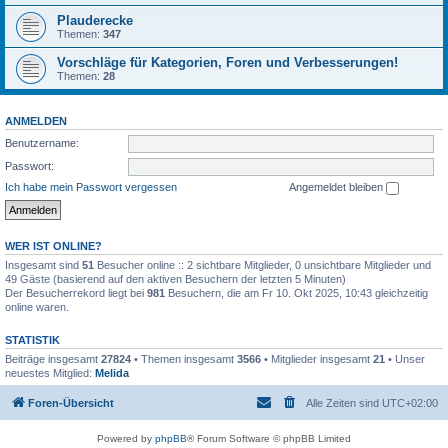
Plauderecke
Themen:
347
Vorschläge für Kategorien, Foren und Verbesserungen!
Themen:
28
ANMELDEN
Benutzername:
Passwort:
Ich habe mein Passwort vergessen
Angemeldet bleiben
WER IST ONLINE?
Insgesamt sind
51
Besucher online :: 2 sichtbare Mitglieder, 0 unsichtbare Mitglieder und
49 Gäste (basierend auf den aktiven Besuchern der letzten 5 Minuten)
Der Besucherrekord liegt bei
981
Besuchern, die am Fr 10. Okt 2025, 10:43 gleichzeitig
online waren.
STATISTIK
Beiträge insgesamt
27824
• Themen insgesamt
3566
• Mitglieder insgesamt
21
• Unser
neuestes Mitglied:
Melida
Foren-Übersicht
Alle Zeiten sind
UTC+02:00
Powered by
phpBB
® Forum Software © phpBB Limited