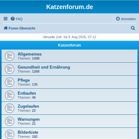
Katzenforum.de
FAQ
Anmelden
S
Foren-Übersicht
u
Aktuelle Zeit: Sa 8. Aug 2026, 07:12
c
Katzenforum
h
Allgemeines
e
Themen:
1498
Gesundheit und Ernährung
Themen:
1268
Pflege
Themen:
135
Entlaufen
Themen:
46
Zugelaufen
Themen:
22
Warnungen
Themen:
21
Bilderkiste
Themen:
182