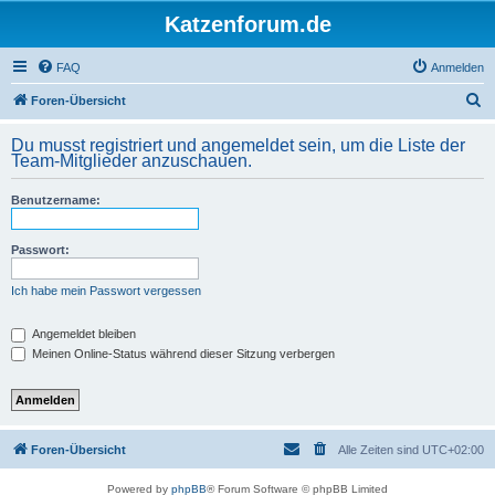
Katzenforum.de
FAQ
Anmelden
S
Foren-Übersicht
u
Du musst registriert und angemeldet sein, um die Liste der
c
Team-Mitglieder anzuschauen.
h
Benutzername:
e
Passwort:
Ich habe mein Passwort vergessen
Angemeldet bleiben
Meinen Online-Status während dieser Sitzung verbergen
Foren-Übersicht
Alle Zeiten sind
UTC+02:00
Powered by
phpBB
® Forum Software © phpBB Limited