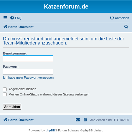
Katzenforum.de
FAQ
Anmelden
S
Foren-Übersicht
u
Du musst registriert und angemeldet sein, um die Liste der
c
Team-Mitglieder anzuschauen.
h
Benutzername:
e
Passwort:
Ich habe mein Passwort vergessen
Angemeldet bleiben
Meinen Online-Status während dieser Sitzung verbergen
Foren-Übersicht
Alle Zeiten sind
UTC+02:00
Powered by
phpBB
® Forum Software © phpBB Limited