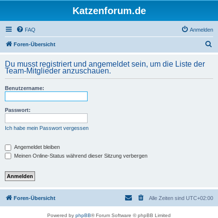
Katzenforum.de
FAQ
Anmelden
S
Foren-Übersicht
u
Du musst registriert und angemeldet sein, um die Liste der
c
Team-Mitglieder anzuschauen.
h
Benutzername:
e
Passwort:
Ich habe mein Passwort vergessen
Angemeldet bleiben
Meinen Online-Status während dieser Sitzung verbergen
Foren-Übersicht
Alle Zeiten sind
UTC+02:00
Powered by
phpBB
® Forum Software © phpBB Limited