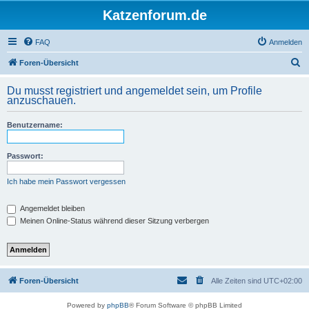
Katzenforum.de
FAQ
Anmelden
S
Foren-Übersicht
u
Du musst registriert und angemeldet sein, um Profile
c
anzuschauen.
h
Benutzername:
e
Passwort:
Ich habe mein Passwort vergessen
Angemeldet bleiben
Meinen Online-Status während dieser Sitzung verbergen
Foren-Übersicht
Alle Zeiten sind
UTC+02:00
Powered by
phpBB
® Forum Software © phpBB Limited