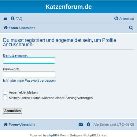
Katzenforum.de
FAQ
Anmelden
S
Foren-Übersicht
u
Du musst registriert und angemeldet sein, um Profile
c
anzuschauen.
h
Benutzername:
e
Passwort:
Ich habe mein Passwort vergessen
Angemeldet bleiben
Meinen Online-Status während dieser Sitzung verbergen
Foren-Übersicht
Alle Zeiten sind
UTC+02:00
Powered by
phpBB
® Forum Software © phpBB Limited