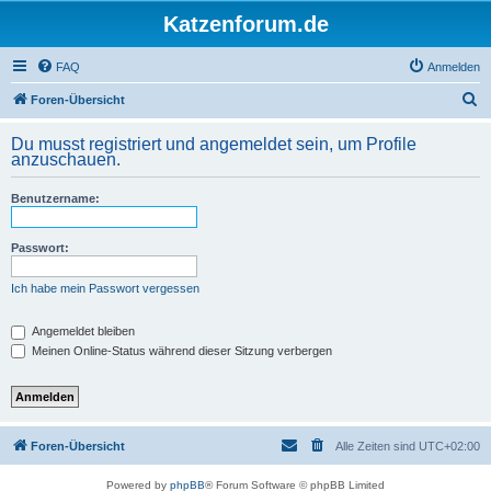
Katzenforum.de
FAQ
Anmelden
S
Foren-Übersicht
u
Du musst registriert und angemeldet sein, um Profile
c
anzuschauen.
h
Benutzername:
e
Passwort:
Ich habe mein Passwort vergessen
Angemeldet bleiben
Meinen Online-Status während dieser Sitzung verbergen
Foren-Übersicht
Alle Zeiten sind
UTC+02:00
Powered by
phpBB
® Forum Software © phpBB Limited