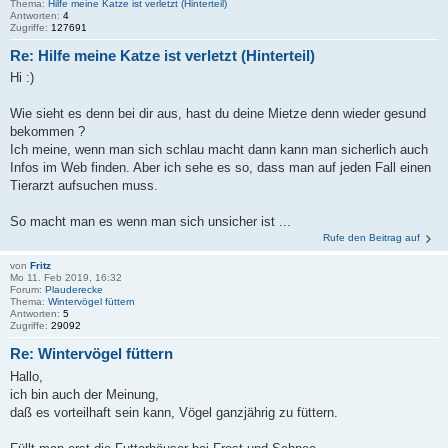
Thema:
Hilfe meine Katze ist verletzt (Hinterteil)
Antworten:
4
Zugriffe:
127691
Re: Hilfe meine Katze ist verletzt (Hinterteil)
Hi :)
Wie sieht es denn bei dir aus, hast du deine Mietze denn wieder gesund
bekommen ?
Ich meine, wenn man sich schlau macht dann kann man sicherlich auch
Infos im Web finden. Aber ich sehe es so, dass man auf jeden Fall einen
Tierarzt aufsuchen muss.
So macht man es wenn man sich unsicher ist ...
Rufe den Beitrag auf
von
Fritz
Mo 11. Feb 2019, 16:32
Forum:
Plauderecke
Thema:
Wintervögel füttern
Antworten:
5
Zugriffe:
29092
Re: Wintervögel füttern
Hallo,
ich bin auch der Meinung,
daß es vorteilhaft sein kann, Vögel ganzjährig zu füttern.