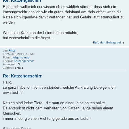
Re: Katzengeschirr
Eigentlich wollte ich nur wissen ob es wirklich stimmt, dass sich ein
katzengeschirr ähnlich wie ein gutes Halsband am Hals öffnet wenn die
Katze sich irgendwie damit verfangen hat und Gefahr läuft stranguliert zu
werden
Wer seine Katze an der Leine führen möchte,
hat wahrscheinlich die Angst ...
Rufe den Beitrag auf
von
Fritz
Fr 25. Jan 2019, 19:56
Forum:
Allgemeines
Thema:
Katzengeschirr
Antworten:
3
Zugriffe:
17684
Re: Katzengeschirr
Hallo,
so ganz habe ich nicht verstanden, welche Aufklärung Du eigentlich
erwartest :?:
Katzen sind keine Tiere , die man an einer Leine halten sollte .
Es entspricht nicht dem Verhalten von Katzen, lange neben einem
Menschen,
immer in der gleichen Richtung gerade aus zu laufen.
Wer seine Katze ...