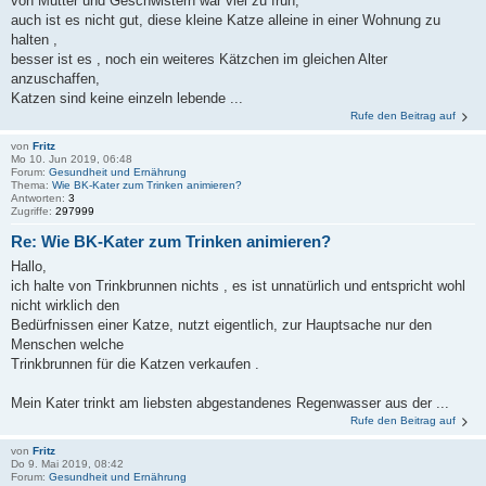
von Mutter und Geschwistern war viel zu früh,
auch ist es nicht gut, diese kleine Katze alleine in einer Wohnung zu
halten ,
besser ist es , noch ein weiteres Kätzchen im gleichen Alter
anzuschaffen,
Katzen sind keine einzeln lebende ...
Rufe den Beitrag auf
von
Fritz
Mo 10. Jun 2019, 06:48
Forum:
Gesundheit und Ernährung
Thema:
Wie BK-Kater zum Trinken animieren?
Antworten:
3
Zugriffe:
297999
Re: Wie BK-Kater zum Trinken animieren?
Hallo,
ich halte von Trinkbrunnen nichts , es ist unnatürlich und entspricht wohl
nicht wirklich den
Bedürfnissen einer Katze, nutzt eigentlich, zur Hauptsache nur den
Menschen welche
Trinkbrunnen für die Katzen verkaufen .
Mein Kater trinkt am liebsten abgestandenes Regenwasser aus der ...
Rufe den Beitrag auf
von
Fritz
Do 9. Mai 2019, 08:42
Forum:
Gesundheit und Ernährung