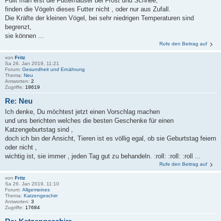
Füllt man erst die Futterhäuser bei Frost und Schnee,
finden die Vögeln dieses Futter nicht , oder nur aus Zufall.
Die Kräfte der kleinen Vögel, bei sehr niedrigen Temperaturen sind
begrenzt,
sie können ...
Rufe den Beitrag auf
von
Fritz
Sa 26. Jan 2019, 11:21
Forum:
Gesundheit und Ernährung
Thema:
Neu
Antworten:
2
Zugriffe:
18619
Re: Neu
Ich denke, Du möchtest jetzt einen Vorschlag machen
und uns berichten welches die besten Geschenke für einen
Katzengeburtstag sind ,
doch ich bin der Ansicht, Tieren ist es völlig egal, ob sie Geburtstag feiern
oder nicht ,
wichtig ist, sie immer , jeden Tag gut zu behandeln. :roll: :roll: :roll ...
Rufe den Beitrag auf
von
Fritz
Sa 26. Jan 2019, 11:10
Forum:
Allgemeines
Thema:
Katzengeschirr
Antworten:
3
Zugriffe:
17684