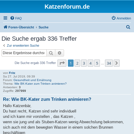
Katzenforum.de
FAQ
Anmelden
S
Foren-Übersicht
Suche
u
Die Suche ergab 336 Treffer
c
Zur erweiterten Suche
h
Suche
Erweiterte Suche
e
Seite
1
von
34
1
2
3
4
5
34
Nächst
Die Suche ergab 336 Treffer
…
von
Fritz
Sa 27. Jul 2019, 09:39
Forum:
Gesundheit und Ernährung
Thema:
Wie BK-Kater zum Trinken animieren?
Antworten:
3
Zugriffe:
297999
Re: Wie BK-Kater zum Trinken animieren?
Hallo Katzenbär,
Du hast recht, Katzen sind sehr individuell
und ich kann mir vorstellen , das Katzen ,
wenn sie jung und als Stuben-Katzen wenig Abwechslung bekommen,
sich auch mit dem bewegten Wasser in einem solchen Brunnen
beschäftigen