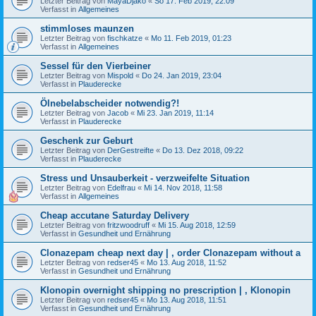
Letzter Beitrag von
MayaDjako
«
So 17. Feb 2019, 22:09
Verfasst in
Allgemeines
stimmloses maunzen
Letzter Beitrag von
fischkatze
«
Mo 11. Feb 2019, 01:23
Verfasst in
Allgemeines
Sessel für den Vierbeiner
Letzter Beitrag von
Mispold
«
Do 24. Jan 2019, 23:04
Verfasst in
Plauderecke
Ölnebelabscheider notwendig?!
Letzter Beitrag von
Jacob
«
Mi 23. Jan 2019, 11:14
Verfasst in
Plauderecke
Geschenk zur Geburt
Letzter Beitrag von
DerGestreifte
«
Do 13. Dez 2018, 09:22
Verfasst in
Plauderecke
Stress und Unsauberkeit - verzweifelte Situation
Letzter Beitrag von
Edelfrau
«
Mi 14. Nov 2018, 11:58
Verfasst in
Allgemeines
Cheap accutane Saturday Delivery
Letzter Beitrag von
fritzwoodruff
«
Mi 15. Aug 2018, 12:59
Verfasst in
Gesundheit und Ernährung
Clonazepam cheap next day | , order Clonazepam without a
Letzter Beitrag von
redser45
«
Mo 13. Aug 2018, 11:52
Verfasst in
Gesundheit und Ernährung
Klonopin overnight shipping no prescription | , Klonopin
Letzter Beitrag von
redser45
«
Mo 13. Aug 2018, 11:51
Verfasst in
Gesundheit und Ernährung