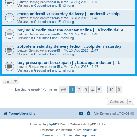
Letzter Beitrag von
redser45
«
Mo 13. Aug 2018, 11:48
Verfasst in
Gesundheit und Ernährung
cheap adderall xr saturday delivery | , adderall xr ship
Letzter Beitrag von
redser45
«
Mo 13. Aug 2018, 11:48
Verfasst in
Gesundheit und Ernährung
buying Vicodin over the counter online | , Vicodin deliv
Letzter Beitrag von
redser45
«
Mo 13. Aug 2018, 11:48
Verfasst in
Gesundheit und Ernährung
zolpidem saturday delivery fedex | , zolpidem saturday
Letzter Beitrag von
redser45
«
Mo 13. Aug 2018, 11:47
Verfasst in
Gesundheit und Ernährung
buy prescription Lorazepam | , Lorazepam doctor | , L
Letzter Beitrag von
redser45
«
Mo 13. Aug 2018, 11:47
Verfasst in
Gesundheit und Ernährung
Seite
1
von
19
1
2
3
4
5
19
Nächst
Die Suche ergab 473 Treffer
…
Gehe zu
Foren-Übersicht
Alle Zeiten sind
UTC+02:00
Powered by
phpBB
® Forum Software © phpBB Limited
Deutsche Übersetzung durch
phpBB.de
Datenschutz
|
Nutzungsbedingungen