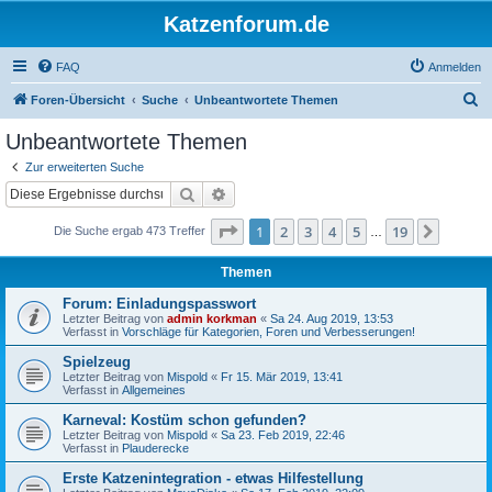
Katzenforum.de
FAQ
Anmelden
S
Foren-Übersicht
Suche
Unbeantwortete Themen
u
Unbeantwortete Themen
c
Zur erweiterten Suche
h
Suche
Erweiterte Suche
e
Seite
1
von
19
1
2
3
4
5
19
Nächst
Die Suche ergab 473 Treffer
…
Themen
Forum: Einladungspasswort
Letzter Beitrag von
admin korkman
«
Sa 24. Aug 2019, 13:53
Verfasst in
Vorschläge für Kategorien, Foren und Verbesserungen!
Spielzeug
Letzter Beitrag von
Mispold
«
Fr 15. Mär 2019, 13:41
Verfasst in
Allgemeines
Karneval: Kostüm schon gefunden?
Letzter Beitrag von
Mispold
«
Sa 23. Feb 2019, 22:46
Verfasst in
Plauderecke
Erste Katzenintegration - etwas Hilfestellung