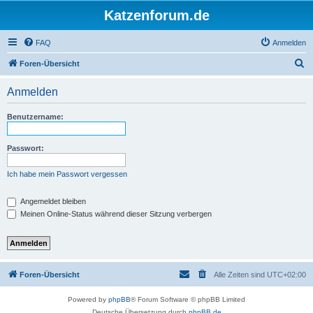
Katzenforum.de
FAQ
Anmelden
S
Foren-Übersicht
u
Anmelden
c
h
Benutzername:
e
Passwort:
Ich habe mein Passwort vergessen
Angemeldet bleiben
Meinen Online-Status während dieser Sitzung verbergen
Foren-Übersicht
Alle Zeiten sind
UTC+02:00
Powered by
phpBB
® Forum Software © phpBB Limited
Deutsche Übersetzung durch
phpBB.de