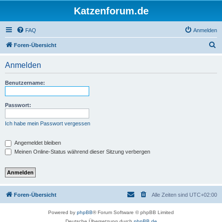
Katzenforum.de
FAQ
Anmelden
S
Foren-Übersicht
u
Anmelden
c
h
Benutzername:
e
Passwort:
Ich habe mein Passwort vergessen
Angemeldet bleiben
Meinen Online-Status während dieser Sitzung verbergen
Foren-Übersicht
Alle Zeiten sind
UTC+02:00
Powered by
phpBB
® Forum Software © phpBB Limited
Deutsche Übersetzung durch
phpBB.de