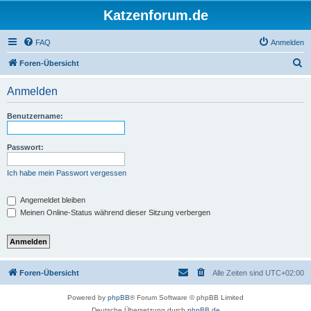
Katzenforum.de
FAQ
Anmelden
S
Foren-Übersicht
u
Anmelden
c
h
Benutzername:
e
Passwort:
Ich habe mein Passwort vergessen
Angemeldet bleiben
Meinen Online-Status während dieser Sitzung verbergen
Foren-Übersicht
Alle Zeiten sind
UTC+02:00
Powered by
phpBB
® Forum Software © phpBB Limited
Deutsche Übersetzung durch
phpBB.de