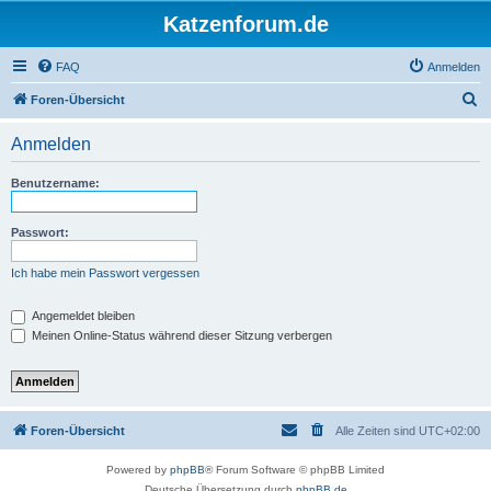
Katzenforum.de
FAQ
Anmelden
S
Foren-Übersicht
u
Anmelden
c
h
Benutzername:
e
Passwort:
Ich habe mein Passwort vergessen
Angemeldet bleiben
Meinen Online-Status während dieser Sitzung verbergen
Foren-Übersicht
Alle Zeiten sind
UTC+02:00
Powered by
phpBB
® Forum Software © phpBB Limited
Deutsche Übersetzung durch
phpBB.de