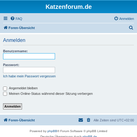
Katzenforum.de
FAQ
Anmelden
S
Foren-Übersicht
u
Anmelden
c
h
Benutzername:
e
Passwort:
Ich habe mein Passwort vergessen
Angemeldet bleiben
Meinen Online-Status während dieser Sitzung verbergen
Foren-Übersicht
Alle Zeiten sind
UTC+02:00
Powered by
phpBB
® Forum Software © phpBB Limited
Deutsche Übersetzung durch
phpBB.de