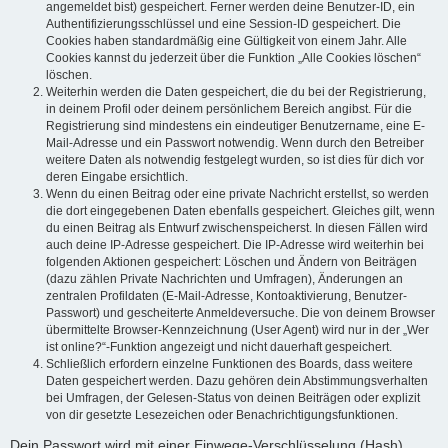
angemeldet bist) gespeichert. Ferner werden deine Benutzer-ID, ein
Authentifizierungsschlüssel und eine Session-ID gespeichert. Die
Cookies haben standardmäßig eine Gültigkeit von einem Jahr. Alle
Cookies kannst du jederzeit über die Funktion „Alle Cookies löschen“
löschen.
Weiterhin werden die Daten gespeichert, die du bei der Registrierung,
in deinem Profil oder deinem persönlichem Bereich angibst. Für die
Registrierung sind mindestens ein eindeutiger Benutzername, eine E-
Mail-Adresse und ein Passwort notwendig. Wenn durch den Betreiber
weitere Daten als notwendig festgelegt wurden, so ist dies für dich vor
deren Eingabe ersichtlich.
Wenn du einen Beitrag oder eine private Nachricht erstellst, so werden
die dort eingegebenen Daten ebenfalls gespeichert. Gleiches gilt, wenn
du einen Beitrag als Entwurf zwischenspeicherst. In diesen Fällen wird
auch deine IP-Adresse gespeichert. Die IP-Adresse wird weiterhin bei
folgenden Aktionen gespeichert: Löschen und Ändern von Beiträgen
(dazu zählen Private Nachrichten und Umfragen), Änderungen an
zentralen Profildaten (E-Mail-Adresse, Kontoaktivierung, Benutzer-
Passwort) und gescheiterte Anmeldeversuche. Die von deinem Browser
übermittelte Browser-Kennzeichnung (User Agent) wird nur in der „Wer
ist online?“-Funktion angezeigt und nicht dauerhaft gespeichert.
Schließlich erfordern einzelne Funktionen des Boards, dass weitere
Daten gespeichert werden. Dazu gehören dein Abstimmungsverhalten
bei Umfragen, der Gelesen-Status von deinen Beiträgen oder explizit
von dir gesetzte Lesezeichen oder Benachrichtigungsfunktionen.
Dein Passwort wird mit einer Einwege-Verschlüsselung (Hash)