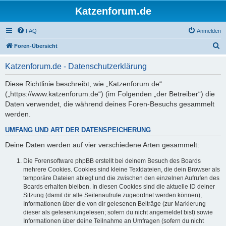
Katzenforum.de
FAQ
Anmelden
S
Foren-Übersicht
u
Katzenforum.de - Datenschutzerklärung
c
h
Diese Richtlinie beschreibt, wie „Katzenforum.de“
(„https://www.katzenforum.de“) (im Folgenden „der Betreiber“) die
e
Daten verwendet, die während deines Foren-Besuchs gesammelt
werden.
UMFANG UND ART DER DATENSPEICHERUNG
Deine Daten werden auf vier verschiedene Arten gesammelt:
Die Forensoftware phpBB erstellt bei deinem Besuch des Boards
mehrere Cookies. Cookies sind kleine Textdateien, die dein Browser als
temporäre Dateien ablegt und die zwischen den einzelnen Aufrufen des
Boards erhalten bleiben. In diesen Cookies sind die aktuelle ID deiner
Sitzung (damit dir alle Seitenaufrufe zugeordnet werden können),
Informationen über die von dir gelesenen Beiträge (zur Markierung
dieser als gelesen/ungelesen; sofern du nicht angemeldet bist) sowie
Informationen über deine Teilnahme an Umfragen (sofern du nicht