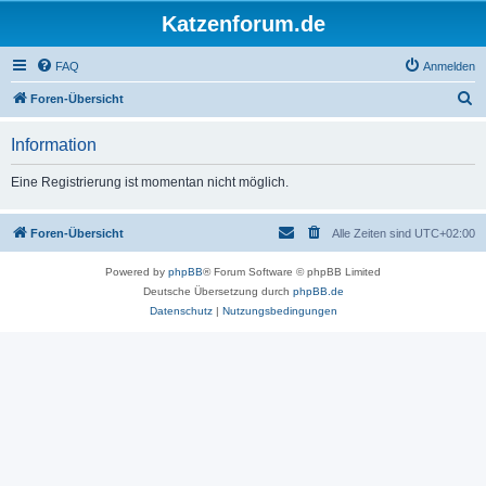
Katzenforum.de
FAQ
Anmelden
S
Foren-Übersicht
u
Information
c
h
Eine Registrierung ist momentan nicht möglich.
e
Foren-Übersicht
Alle Zeiten sind
UTC+02:00
Powered by
phpBB
® Forum Software © phpBB Limited
Deutsche Übersetzung durch
phpBB.de
Datenschutz
|
Nutzungsbedingungen