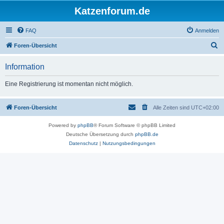
Katzenforum.de
FAQ
Anmelden
S
Foren-Übersicht
u
Information
c
h
Eine Registrierung ist momentan nicht möglich.
e
Foren-Übersicht
Alle Zeiten sind
UTC+02:00
Powered by
phpBB
® Forum Software © phpBB Limited
Deutsche Übersetzung durch
phpBB.de
Datenschutz
|
Nutzungsbedingungen