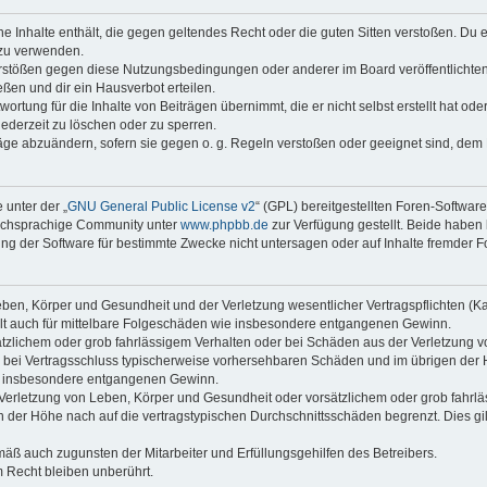
ine Inhalte enthält, die gegen geltendes Recht oder die guten Sitten verstoßen. Du 
 zu verwenden.
erstößen gegen diese Nutzungsbedingungen oder anderer im Board veröffentlichte
ßen und dir ein Hausverbot erteilen.
ortung für die Inhalte von Beiträgen übernimmt, die er nicht selbst erstellt hat od
jederzeit zu löschen oder zu sperren.
räge abzuändern, sofern sie gegen o. g. Regeln verstoßen oder geeignet sind, dem
 unter der „
GNU General Public License v2
“ (GPL) bereitgestellten Foren-Softwar
tschsprachige Community unter
www.phpbb.de
zur Verfügung gestellt. Beide haben 
g der Software für bestimmte Zwecke nicht untersagen oder auf Inhalte fremder F
ben, Körper und Gesundheit und der Verletzung wesentlicher Vertragspflichten (Kard
gilt auch für mittelbare Folgeschäden wie insbesondere entgangenen Gewinn.
ätzlichem oder grob fahrlässigem Verhalten oder bei Schäden aus der Verletzung 
 die bei Vertragsschluss typischerweise vorhersehbaren Schäden und im übrigen de
wie insbesondere entgangenen Gewinn.
erletzung von Leben, Körper und Gesundheit oder vorsätzlichem oder grob fahrläs
der Höhe nach auf die vertragstypischen Durchschnittsschäden begrenzt. Dies gi
mäß auch zugunsten der Mitarbeiter und Erfüllungsgehilfen des Betreibers.
 Recht bleiben unberührt.