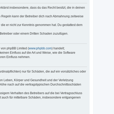
erklärst insbesondere, dass du das Recht besitzt, die in deinen
n Regeln kann der Betreiber dich nach Abmahnung zeitweise
er die er nicht zur Kenntnis genommen hat. Du gestattest dem
 Betreiber oder einem Dritten Schaden zuzufügen.
e von phpBB Limited (
www.phpbb.com
) handelt;
keinen Einfluss auf die Art und Weise, wie die Software
oren Einfluss nehmen.
inalpflichten) nur für Schäden, die auf ein vorsätzliches oder
von Leben, Körper und Gesundheit und der Verletzung
r Höhe nach auf die vertragstypischen Durchschnittsschäden
sigem Verhalten des Betreibers auf die bei Vertragsschluss
lt auch für mittelbare Schäden, insbesondere entgangenen