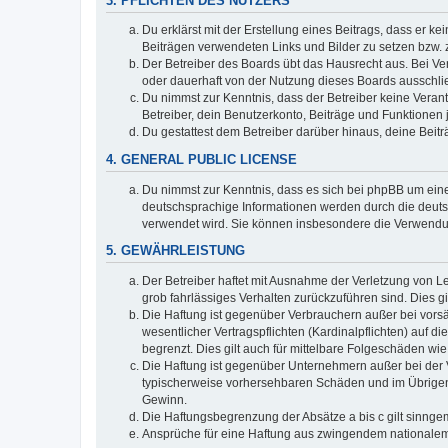
3. PFLICHTEN DES NUTZERS
Du erklärst mit der Erstellung eines Beitrags, dass er ke
Beiträgen verwendeten Links und Bilder zu setzen bzw.
Der Betreiber des Boards übt das Hausrecht aus. Bei V
oder dauerhaft von der Nutzung dieses Boards ausschlie
Du nimmst zur Kenntnis, dass der Betreiber keine Verantw
Betreiber, dein Benutzerkonto, Beiträge und Funktionen 
Du gestattest dem Betreiber darüber hinaus, deine Beit
4. GENERAL PUBLIC LICENSE
Du nimmst zur Kenntnis, dass es sich bei phpBB um eine
deutschsprachige Informationen werden durch die deu
verwendet wird. Sie können insbesondere die Verwendun
5. GEWÄHRLEISTUNG
Der Betreiber haftet mit Ausnahme der Verletzung von Le
grob fahrlässiges Verhalten zurückzuführen sind. Dies 
Die Haftung ist gegenüber Verbrauchern außer bei vors
wesentlicher Vertragspflichten (Kardinalpflichten) auf
begrenzt. Dies gilt auch für mittelbare Folgeschäden 
Die Haftung ist gegenüber Unternehmern außer bei der V
typischerweise vorhersehbaren Schäden und im Übrigen 
Gewinn.
Die Haftungsbegrenzung der Absätze a bis c gilt sinnge
Ansprüche für eine Haftung aus zwingendem nationalem