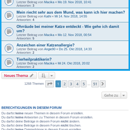
Letzter Beitrag von
Macika
«
Mo 19. Nov 2018, 10:41
Antworten:
3
Mein riecht sehr aus dem Mund, was kann ich hier machen?
Letzter Beitrag von
Kathi
«
Mi 14. Nov 2018, 14:55
Antworten:
4
Ohrräude bei meiner Katze entdeckt - Wie gehe ich damit
um?
Letzter Beitrag von
Macika
«
Mo 12. Nov 2018, 00:54
Antworten:
5
Anzeichen einer Katzenallergie?
Letzter Beitrag von
Angie90
«
Do 25. Okt 2018, 14:33
Antworten:
2
Tierheilpraktikerin?
Letzter Beitrag von
Macika
«
Mi 24. Okt 2018, 20:02
Antworten:
2
Neues Thema
Seite
1
von
51
1
2
3
4
5
51
Nächste
1268 Themen
…
Gehe zu
BERECHTIGUNGEN IN DIESEM FORUM
Du darfst
keine
neuen Themen in diesem Forum erstellen.
Du darfst
keine
Antworten zu Themen in diesem Forum erstellen.
Du darfst deine Beiträge in diesem Forum
nicht
ändern.
Du darfst deine Beiträge in diesem Forum
nicht
löschen.
Du darfst
keine
Dateianhänge in diesem Forum erstellen.