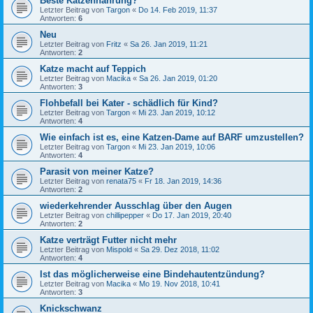
Beste Katzennahrung?
Letzter Beitrag von
Targon
«
Do 14. Feb 2019, 11:37
Antworten:
6
Neu
Letzter Beitrag von
Fritz
«
Sa 26. Jan 2019, 11:21
Antworten:
2
Katze macht auf Teppich
Letzter Beitrag von
Macika
«
Sa 26. Jan 2019, 01:20
Antworten:
3
Flohbefall bei Kater - schädlich für Kind?
Letzter Beitrag von
Targon
«
Mi 23. Jan 2019, 10:12
Antworten:
4
Wie einfach ist es, eine Katzen-Dame auf BARF umzustellen?
Letzter Beitrag von
Targon
«
Mi 23. Jan 2019, 10:06
Antworten:
4
Parasit von meiner Katze?
Letzter Beitrag von
renata75
«
Fr 18. Jan 2019, 14:36
Antworten:
2
wiederkehrender Ausschlag über den Augen
Letzter Beitrag von
chillipepper
«
Do 17. Jan 2019, 20:40
Antworten:
2
Katze verträgt Futter nicht mehr
Letzter Beitrag von
Mispold
«
Sa 29. Dez 2018, 11:02
Antworten:
4
Ist das möglicherweise eine Bindehautentzündung?
Letzter Beitrag von
Macika
«
Mo 19. Nov 2018, 10:41
Antworten:
3
Knickschwanz