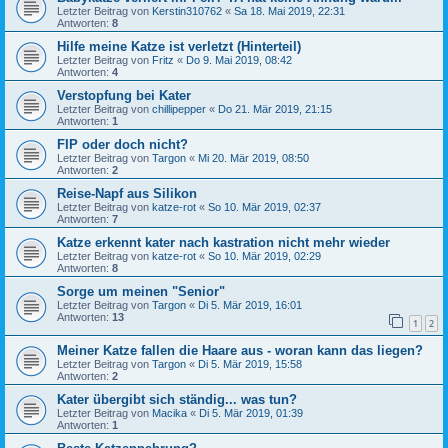
Letzter Beitrag von
Kerstin310762
«
Sa 18. Mai 2019, 22:31
Antworten:
8
Hilfe meine Katze ist verletzt (Hinterteil)
Letzter Beitrag von
Fritz
«
Do 9. Mai 2019, 08:42
Antworten:
4
Verstopfung bei Kater
Letzter Beitrag von
chillipepper
«
Do 21. Mär 2019, 21:15
Antworten:
1
FIP oder doch nicht?
Letzter Beitrag von
Targon
«
Mi 20. Mär 2019, 08:50
Antworten:
2
Reise-Napf aus Silikon
Letzter Beitrag von
katze-rot
«
So 10. Mär 2019, 02:37
Antworten:
7
Katze erkennt kater nach kastration nicht mehr wieder
Letzter Beitrag von
katze-rot
«
So 10. Mär 2019, 02:29
Antworten:
8
Sorge um meinen "Senior"
Letzter Beitrag von
Targon
«
Di 5. Mär 2019, 16:01
Antworten:
13
1
2
Meiner Katze fallen die Haare aus - woran kann das liegen?
Letzter Beitrag von
Targon
«
Di 5. Mär 2019, 15:58
Antworten:
2
Kater übergibt sich ständig... was tun?
Letzter Beitrag von
Macika
«
Di 5. Mär 2019, 01:39
Antworten:
1