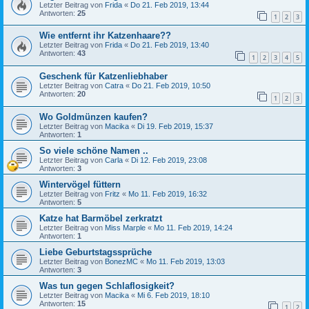
Letzter Beitrag von
Frida
«
Do 21. Feb 2019, 13:44
Antworten:
25
1
2
3
Wie entfernt ihr Katzenhaare??
Letzter Beitrag von
Frida
«
Do 21. Feb 2019, 13:40
Antworten:
43
1
2
3
4
5
Geschenk für Katzenliebhaber
Letzter Beitrag von
Catra
«
Do 21. Feb 2019, 10:50
Antworten:
20
1
2
3
Wo Goldmünzen kaufen?
Letzter Beitrag von
Macika
«
Di 19. Feb 2019, 15:37
Antworten:
1
So viele schöne Namen ..
Letzter Beitrag von
Carla
«
Di 12. Feb 2019, 23:08
Antworten:
3
Wintervögel füttern
Letzter Beitrag von
Fritz
«
Mo 11. Feb 2019, 16:32
Antworten:
5
Katze hat Barmöbel zerkratzt
Letzter Beitrag von
Miss Marple
«
Mo 11. Feb 2019, 14:24
Antworten:
1
Liebe Geburtstagssprüche
Letzter Beitrag von
BonezMC
«
Mo 11. Feb 2019, 13:03
Antworten:
3
Was tun gegen Schlaflosigkeit?
Letzter Beitrag von
Macika
«
Mi 6. Feb 2019, 18:10
Antworten:
15
1
2