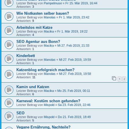
Letzter Beitrag von
Pampelmuse
«
Fr 15. Mär 2019, 16:44
Antworten:
3
Wie Nistkasten selber bauen?
Letzter Beitrag von
Manolas
«
Fr 1. Mär 2019, 23:42
Antworten:
9
Arbeitslos mit Katze
Letzter Beitrag von
Macika
«
Fr 1. Mär 2019, 19:22
Antworten:
4
SEO Agentur aus Bonn?
Letzter Beitrag von
Macika
«
Mi 27. Feb 2019, 21:33
Antworten:
1
Kinderbett
Letzter Beitrag von
Manolas
«
Mi 27. Feb 2019, 19:59
Antworten:
1
Katzenblog erfolgreich machen?
Letzter Beitrag von
Manolas
«
Mi 27. Feb 2019, 19:58
Antworten:
11
1
2
Kamin und Katzen
Letzter Beitrag von
Macika
«
Mo 25. Feb 2019, 00:11
Antworten:
6
Karneval: Kostüm schon gefunden?
Letzter Beitrag von
Mispold
«
Sa 23. Feb 2019, 22:46
SEO
Letzter Beitrag von
Mispold
«
Do 21. Feb 2019, 18:49
Antworten:
5
Vegane Ernährung, Nachteile?