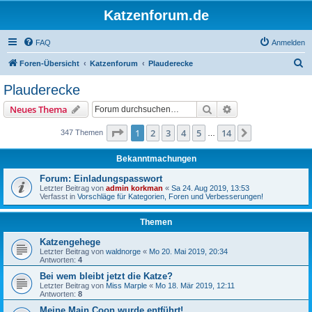
Katzenforum.de
FAQ
Anmelden
S
Foren-Übersicht
Katzenforum
Plauderecke
u
Plauderecke
c
Suche
Erweiterte Suche
Neues Thema
h
e
Seite
1
von
14
1
2
3
4
5
14
Nächste
347 Themen
…
Bekanntmachungen
Forum: Einladungspasswort
Letzter Beitrag von
admin korkman
«
Sa 24. Aug 2019, 13:53
Verfasst in
Vorschläge für Kategorien, Foren und Verbesserungen!
Themen
Katzengehege
Letzter Beitrag von
waldnorge
«
Mo 20. Mai 2019, 20:34
Antworten:
4
Bei wem bleibt jetzt die Katze?
Letzter Beitrag von
Miss Marple
«
Mo 18. Mär 2019, 12:11
Antworten:
8
Meine Main Coon wurde entführt!