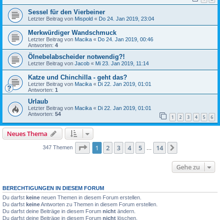
Sessel für den Vierbeiner
Letzter Beitrag von
Mispold
«
Do 24. Jan 2019, 23:04
Merkwürdiger Wandschmuck
Letzter Beitrag von
Macika
«
Do 24. Jan 2019, 00:46
Antworten:
4
Ölnebelabscheider notwendig?!
Letzter Beitrag von
Jacob
«
Mi 23. Jan 2019, 11:14
Katze und Chinchilla - geht das?
Letzter Beitrag von
Macika
«
Di 22. Jan 2019, 01:01
Antworten:
1
Urlaub
Letzter Beitrag von
Macika
«
Di 22. Jan 2019, 01:01
Antworten:
54
1
2
3
4
5
6
Neues Thema
Seite
1
von
14
1
2
3
4
5
14
Nächste
347 Themen
…
Gehe zu
BERECHTIGUNGEN IN DIESEM FORUM
Du darfst
keine
neuen Themen in diesem Forum erstellen.
Du darfst
keine
Antworten zu Themen in diesem Forum erstellen.
Du darfst deine Beiträge in diesem Forum
nicht
ändern.
Du darfst deine Beiträge in diesem Forum
nicht
löschen.