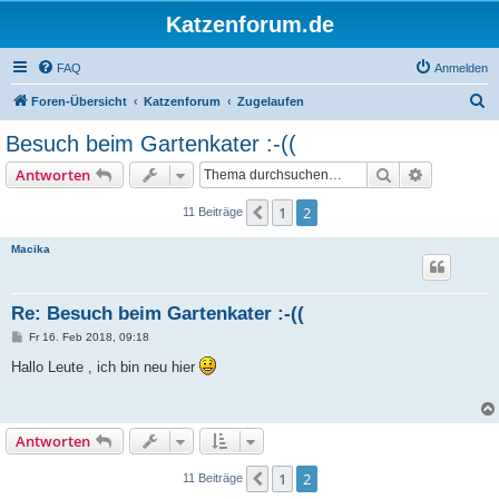
Katzenforum.de
FAQ
Anmelden
S
Foren-Übersicht
Katzenforum
Zugelaufen
u
Besuch beim Gartenkater :-((
c
Suche
Erweiterte
Antworten
h
e
1
2
Vorherige
11 Beiträge
Macika
Re: Besuch beim Gartenkater :-((
B
Fr 16. Feb 2018, 09:18
e
i
Hallo Leute , ich bin neu hier
t
r
a
g
Antworten
1
2
Vorherige
11 Beiträge