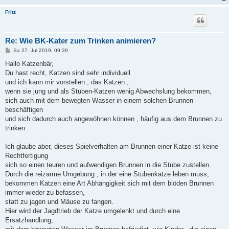
Fritz
Re: Wie BK-Kater zum Trinken animieren?
B
Sa 27. Jul 2019, 09:39
e
i
Hallo Katzenbär,
t
Du hast recht, Katzen sind sehr individuell
r
a
und ich kann mir vorstellen , das Katzen ,
g
wenn sie jung und als Stuben-Katzen wenig Abwechslung bekommen,
sich auch mit dem bewegten Wasser in einem solchen Brunnen
beschäftigen
und sich dadurch auch angewöhnen können , häufig aus dem Brunnen zu
trinken .
Ich glaube aber, dieses Spielverhalten am Brunnen einer Katze ist keine
Rechtfertigung
sich so einen teuren und aufwendigen Brunnen in die Stube zustellen.
Durch die reizarme Umgebung , in der eine Stubenkatze leben muss,
bekommen Katzen eine Art Abhängigkeit sich mit dem blöden Brunnen
immer wieder zu befassen,
statt zu jagen und Mäuse zu fangen.
Hier wird der Jagdtrieb der Katze umgelenkt und durch eine
Ersatzhandlung,