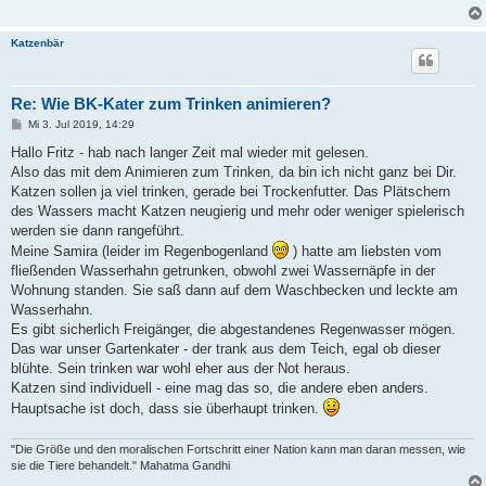
Katzenbär
Re: Wie BK-Kater zum Trinken animieren?
B
Mi 3. Jul 2019, 14:29
e
i
Hallo Fritz - hab nach langer Zeit mal wieder mit gelesen.
t
Also das mit dem Animieren zum Trinken, da bin ich nicht ganz bei Dir.
r
a
Katzen sollen ja viel trinken, gerade bei Trockenfutter. Das Plätschern
g
des Wassers macht Katzen neugierig und mehr oder weniger spielerisch
werden sie dann rangeführt.
Meine Samira (leider im Regenbogenland
) hatte am liebsten vom
fließenden Wasserhahn getrunken, obwohl zwei Wassernäpfe in der
Wohnung standen. Sie saß dann auf dem Waschbecken und leckte am
Wasserhahn.
Es gibt sicherlich Freigänger, die abgestandenes Regenwasser mögen.
Das war unser Gartenkater - der trank aus dem Teich, egal ob dieser
blühte. Sein trinken war wohl eher aus der Not heraus.
Katzen sind individuell - eine mag das so, die andere eben anders.
Hauptsache ist doch, dass sie überhaupt trinken.
"Die Größe und den moralischen Fortschritt einer Nation kann man daran messen, wie
sie die Tiere behandelt." Mahatma Gandhi