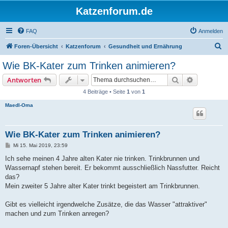
Katzenforum.de
FAQ
Anmelden
S
Foren-Übersicht
Katzenforum
Gesundheit und Ernährung
u
Wie BK-Kater zum Trinken animieren?
c
Suche
Erweiterte
Antworten
h
4 Beiträge • Seite
1
von
1
e
Maedl-Oma
Wie BK-Kater zum Trinken animieren?
B
Mi 15. Mai 2019, 23:59
e
i
Ich sehe meinen 4 Jahre alten Kater nie trinken. Trinkbrunnen und
t
Wassernapf stehen bereit. Er bekommt ausschließlich Nassfutter. Reicht
r
a
das?
g
Mein zweiter 5 Jahre alter Kater trinkt begeistert am Trinkbrunnen.
Gibt es vielleicht irgendwelche Zusätze, die das Wasser "attraktiver"
machen und zum Trinken anregen?