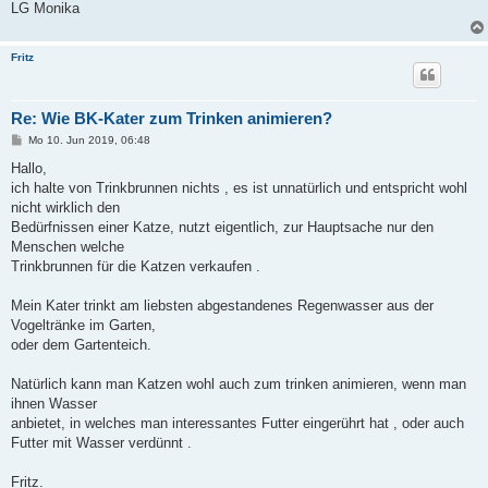
LG Monika
Fritz
Re: Wie BK-Kater zum Trinken animieren?
B
Mo 10. Jun 2019, 06:48
e
i
Hallo,
t
ich halte von Trinkbrunnen nichts , es ist unnatürlich und entspricht wohl
r
a
nicht wirklich den
g
Bedürfnissen einer Katze, nutzt eigentlich, zur Hauptsache nur den
Menschen welche
Trinkbrunnen für die Katzen verkaufen .
Mein Kater trinkt am liebsten abgestandenes Regenwasser aus der
Vogeltränke im Garten,
oder dem Gartenteich.
Natürlich kann man Katzen wohl auch zum trinken animieren, wenn man
ihnen Wasser
anbietet, in welches man interessantes Futter eingerührt hat , oder auch
Futter mit Wasser verdünnt .
Fritz.