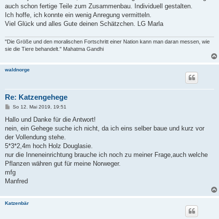
auch schon fertige Teile zum Zusammenbau. Individuell gestalten.
Ich hoffe, ich konnte ein wenig Anregung vermitteln.
Viel Glück und alles Gute deinen Schätzchen. LG Marla
"Die Größe und den moralischen Fortschritt einer Nation kann man daran messen, wie
sie die Tiere behandelt." Mahatma Gandhi
waldnorge
Re: Katzengehege
B
So 12. Mai 2019, 19:51
e
i
Hallo und Danke für die Antwort!
t
nein, ein Gehege suche ich nicht, da ich eins selber baue und kurz vor
r
a
der Vollendung stehe.
g
5*3*2,4m hoch Holz Douglasie.
nur die Inneneinrichtung brauche ich noch zu meiner Frage,auch welche
Pflanzen währen gut für meine Norweger.
mfg
Manfred
Katzenbär