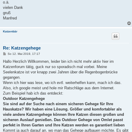
o.ä.
vielen Dank
gruß
Manfred
Katzenbär
Re: Katzengehege
B
So 12. Mai 2019, 17:17
e
i
Hallo Herzlich Willkommen, leider bin ich nicht mehr aktiv hier im
t
Katzenforum tätig, guck nur so sporadisch mal vorbei. Meine
r
a
Seelenkatze ist vor knapp zwei Jahren über die Regenbogenbrücke
g
gegangen.
Wenn ich hier was lese, wo ich evtl. weiterhelfen kann, mach ich das.
Also, ich google meist und hole mir Ratschläge aus dem Internet.
Zum Beispiel hab ich das entdeckt:
Outdoor Katzengehege
Sie sind auf der Suche nach einem sicheren Gehege für Ihre
Hauskatze? Wir haben eine Lösung. Größer und komfortabler als
viele andere Katzengehege können Ihre Katzen diesen großen und
sicheren Auslauf genießen. Das Outdoor Gehege von Omlet passt
perfekt in Ihren Garten und Ihre Katzen werden es garantiert lieben
Kommt ja auch darauf an, wo man das Gehege aufbauen möchte. Es gibt