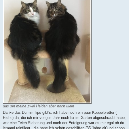
g
das sin meine zwei Helden aber noch klein
Danke das Du mir Tips gibt's, ich habe noch ein paar Koppelbretter (
Eiche) da, die ich mir voriges Jahr noch fix im Garten abgeschraubt habe,
war eine Teich Sicherung und nach der Enteignung war es mir egal ob da
jemand reinfliegt., die habe ich schön geschliffen (35 Jahre alt)und schon