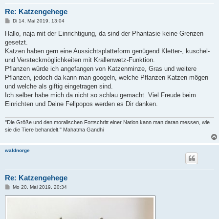
Re: Katzengehege
B
Di 14. Mai 2019, 13:04
e
i
Hallo, naja mit der Einrichtigung, da sind der Phantasie keine Grenzen
t
gesetzt.
r
a
Katzen haben gern eine Aussichtsplatteform genügend Kletter-, kuschel-
g
und Versteckmöglichkeiten mit Krallenwetz-Funktion.
Pflanzen würde ich angefangen von Katzenminze, Gras und weitere
Pflanzen, jedoch da kann man googeln, welche Pflanzen Katzen mögen
und welche als giftig eingetragen sind.
Ich selber habe mich da nicht so schlau gemacht. Viel Freude beim
Einrichten und Deine Fellpopos werden es Dir danken.
"Die Größe und den moralischen Fortschritt einer Nation kann man daran messen, wie
sie die Tiere behandelt." Mahatma Gandhi
waldnorge
Re: Katzengehege
B
Mo 20. Mai 2019, 20:34
e
i
t
r
a