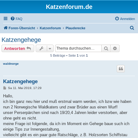
Katzenforum.de
FAQ
Anmelden
S
Foren-Übersicht
Katzenforum
Plauderecke
u
Katzengehege
c
Suche
Erweiterte
Antworten
h
5 Beiträge • Seite
1
von
1
e
waldnorge
Katzengehege
B
Sa 11. Mai 2019, 17:29
e
i
Hallo,
t
ich bin ganz neu hier und muß erstmal warm werden, ich bzw wie haben
r
a
nun 2 Norwegische Waldkaters und zwar Brüder aus einen Wurf!
g
unser Perserpärchen sind nach 19/20,4 Jahren leider verstorben, aber
ohne geht es nicht.
meine Frage ist folgende, da ich im Moment ein Gehege baue such ich
einige Tips zur Innengestaltung,
vielleicht gibt es ein paar gute Ratschläge, z.B. Holzsorten Schiffstau